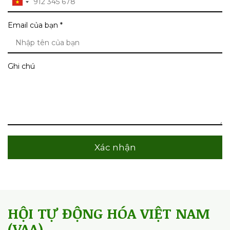
Xác nhận
HỘI TỰ ĐỘNG HÓA VIỆT NAM
(VAA)
Chịu trách nhiệm nội dung: TTK Đỗ Nguyên Hưng
Giấy phép ICP số: 198/GP-BC 02/05/2008
Bộ Thông tin và Truyền Thông