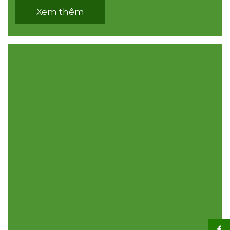
Xem thêm
Chi hội Đào tạo Tự động hóa