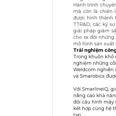
Hành trình chuyển
mà còn là chiến l
được hình thành 
TTR&D, các kỹ sư
giải pháp giám sá
cho ra đời những
mô hình sản xuất 
Trải nghiệm công 
Trong khuôn khổ c
nghiệm những công
Weldcom nghiên c
và Smarobics được
Với SmarlineiQ, g
nâng cao khả năng
đổi cấu hình máy 
kết hợp cùng hệ t
tạp.