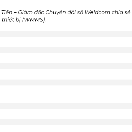
iến – Giám đốc Chuyển đổi số Weldcom chia sẻ 
ì thiết bị (WMMS).