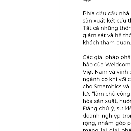
Phía đầu cầu nhà
sản xuất kết cấu t
Tất cả những thông
giám sát và hệ t
khách tham quan.
Các giải pháp phầ
hào của Weldcom k
Việt Nam và vinh 
ngành cơ khí với 
cho Smarobics và 
lực “làm chủ công
hóa sản xuất, hướ
Đáng chú ý, sự ki
doanh nghiệp tro
rộng, nhằm góp ph
mang lại giải ph