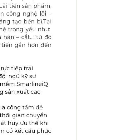
cải tiến sản phẩm,
ển công nghệ lõi –
ng tạo bền bỉ.Tại
hệ trọng yếu như:
 hàn – cắt…; từ đó
 tiến gần hơn đến
ực tiếp trải
đội ngũ kỹ sư
n mềm SmarlineiQ
 sản xuất cao.
gia công tấm để
 thời gian chuyển
át huy ưu thế khi
ẩm có kết cấu phức