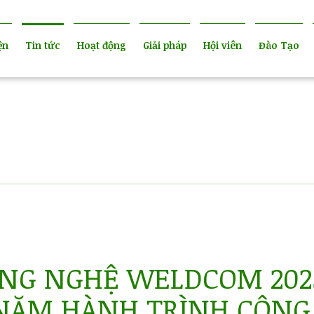
ện
Tin tức
Hoạt động
Giải pháp
Hội viên
Đào Tạo
NG NGHỆ WELDCOM 202
NĂM HÀNH TRÌNH CÔNG