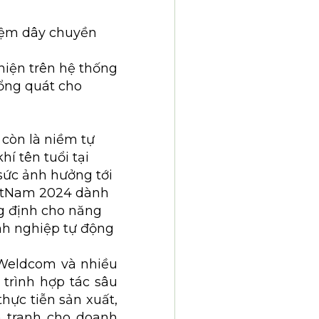
iệm dây chuyền
 hiện trên hệ thống
ổng quát cho
còn là niềm tự
í tên tuổi tại
sức ảnh hưởng tới
ietNam 2024 dành
ng định cho năng
nh nghiệp tự động
a Weldcom và nhiều
trình hợp tác sâu
hực tiễn sản xuất,
h tranh cho doanh