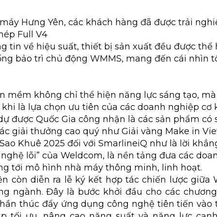
 máy Hưng Yên, các khách hàng đã được trải ngh
hép Full V4
 tin về hiệu suất, thiết bị sản xuất đều được thể
hống bảo trì chủ động WMMS, mang đến cái nhìn t
n mềm không chỉ thể hiện năng lực sáng tạo, mà 
hi là lựa chọn ưu tiên của các doanh nghiệp cơ kh
dự được Quốc Gia công nhận là các sản phẩm có 
các giải thưởng cao quý như Giải vàng Make in V
Sao Khuê 2025 đối với SmarlineiQ như là lời khẳ
 nghệ lõi” của Weldcom, là nền tảng đưa các doa
ng tới mô hình nhà máy thông minh, linh hoạt.
ện còn diễn ra lễ ký kết hợp tác chiến lược giữ
ng ngành. Đây là bước khởi đầu cho các chương 
ần thúc đẩy ứng dụng công nghệ tiên tiến vào t
áp tối ưu, nâng cao năng suất và năng lực cạn