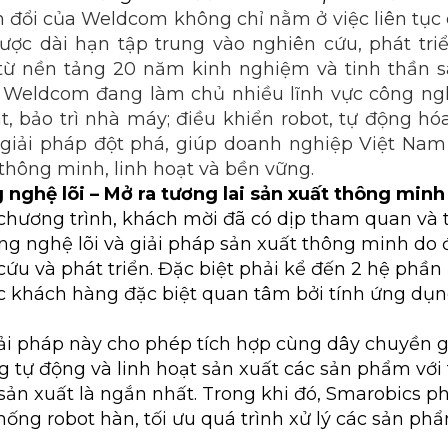
 đổi của Weldcom không chỉ nằm ở việc liên tục 
ược dài hạn tập trung vào nghiên cứu, phát tri
từ nền tảng 20 năm kinh nghiệm và tinh thần sá
 Weldcom đang làm chủ nhiều lĩnh vực công ng
t, bảo trì nhà máy; điều khiển robot, tự động hóa
 giải pháp đột phá, giúp doanh nghiệp Việt Nam
thông minh, linh hoạt và bền vững.
nghệ lõi – Mở ra tương lai sản xuất thông minh
hương trình, khách mời đã có dịp tham quan và tr
 nghệ lõi và giải pháp sản xuất thông minh do 
ứu và phát triển. Đặc biệt phải kể đến 2 hệ phầ
 khách hàng đặc biệt quan tâm bởi tính ứng dụng
iải pháp này cho phép tích hợp cùng dây chuyền 
 tự động và linh hoạt sản xuất các sản phẩm với
sản xuất là ngắn nhất. Trong khi đó, Smarobics ph
hống robot hàn, tối ưu quá trình xử lý các sản ph