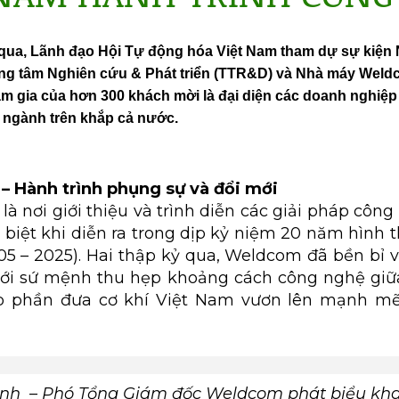
 qua, Lãnh đạo Hội Tự động hóa Việt Nam tham dự sự kiệ
ung tâm Nghiên cứu & Phát triển (TTR&D) và Nhà máy Wel
am gia của hơn 300 khách mời là đại diện các doanh nghiệp
 ngành trên khắp cả nước.
 Hành trình phụng sự và đổi mới
là nơi giới thiệu và trình diễn các giải pháp cô
biệt khi diễn ra trong dịp kỷ niệm 20 năm hình t
5 – 2025). Hai thập kỷ qua, Weldcom đã bền bỉ v
 với sứ mệnh thu hẹp khoảng cách công nghệ giữ
óp phần đưa cơ khí Việt Nam vươn lên mạnh m
h – Phó Tổng Giám đốc Weldcom phát biểu khai