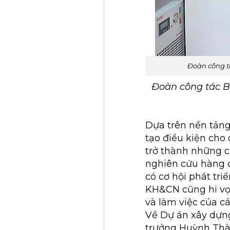
Đoàn công t
Đoàn công tác B
Dựa trên nền tản
tạo điều kiện cho
trở thành những c
nghiên cứu hàng đ
có cơ hội phát tr
KH&CN cũng hi vọn
và làm việc của c
Về Dự án xây dựn
trưởng Huỳnh Thàn