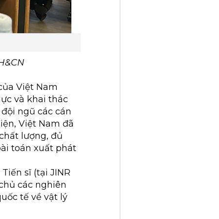
 KH&CN
của Việt Nam
ực và khai thác
i đội ngũ các cán
Viện, Việt Nam đã
chất lượng, đủ
ài toán xuất phát
iến sĩ (tại JINR
 chủ các nghiên
uốc tế về vật lý