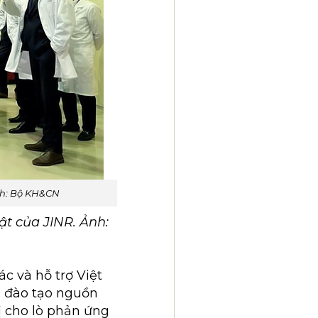
nh: Bộ KH&CN
t của JINR. Ảnh:
c và hỗ trợ Việt
h đào tạo nguồn
ị cho lò phản ứng