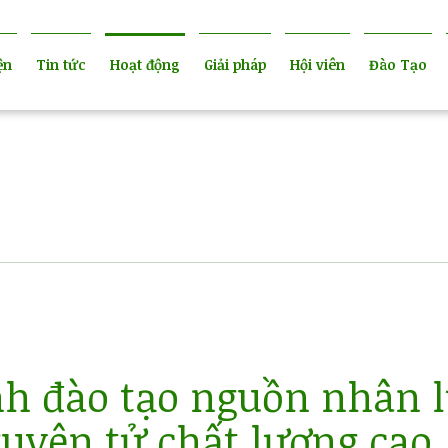
ện
Tin tức
Hoạt động
Giải pháp
Hội viên
Đào Tạo
h đào tạo nguồn nhân 
uyên tử chất lượng cao