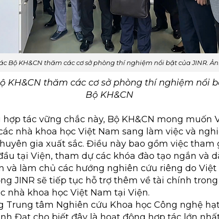
ác Bộ KH&CN thăm các cơ sở phòng thí nghiệm nổi bật của JINR. Ả
ộ KH&CN thăm các cơ sở phòng thí nghiệm nổi bậ
Bộ KH&CN
g hợp tác vững chắc này, Bộ KH&CN mong muốn Vi
 các nhà khoa học Việt Nam sang làm việc và nghiê
huyên gia xuất sắc. Điều này bao gồm việc tham
ầu tại Viện, tham dự các khóa đào tạo ngắn và 
iển và làm chủ các hướng nghiên cứu riêng do Việt
g JINR sẽ tiếp tục hỗ trợ thêm về tài chính trong
ác nhà khoa học Việt Nam tại Viện.
g Trung tâm Nghiên cứu Khoa học Công nghệ hạt
h Đạt cho biết đây là hoạt động hợp tác lớn nhấ