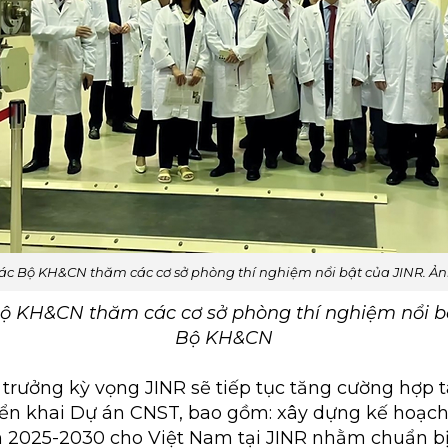
ác Bộ KH&CN thăm các cơ sở phòng thí nghiệm nổi bật của JINR. Ả
ộ KH&CN thăm các cơ sở phòng thí nghiệm nổi bậ
Bộ KH&CN
 trưởng kỳ vọng JINR sẽ tiếp tục tăng cường hợp tá
iển khai Dự án CNST, bao gồm: xây dựng kế hoạc
n 2025-2030 cho Việt Nam tại JINR nhằm chuẩn b