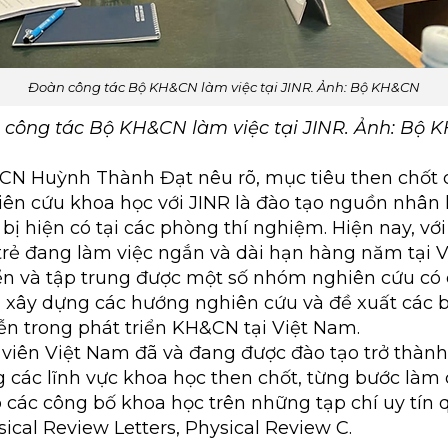
Đoàn công tác Bộ KH&CN làm việc tại JINR. Ảnh: Bộ KH&CN
công tác Bộ KH&CN làm việc tại JINR. Ảnh: Bộ
CN Huỳnh Thành Đạt nêu rõ, mục tiêu then chốt 
iên cứu khoa học với JINR là đào tạo nguồn nhân l
 bị hiện có tại các phòng thí nghiệm. Hiện nay, vớ
trẻ đang làm việc ngắn và dài hạn hàng năm tại 
ển và tập trung được một số nhóm nghiên cứu có 
 xây dựng các hướng nghiên cứu và đề xuất các b
iễn trong phát triển KH&CN tại Việt Nam.
viên Việt Nam đã và đang được đào tạo trở thành T
g các lĩnh vực khoa học then chốt, từng bước làm
các công bố khoa học trên những tạp chí uy tín q
ical Review Letters, Physical Review C.