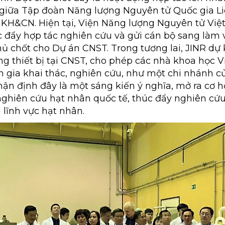
 giữa Tập đoàn Năng lượng Nguyên tử Quốc gia L
KH&CN. Hiện tại, Viện Năng lượng Nguyên tử Vi
c đẩy hợp tác nghiên cứu và gửi cán bộ sang làm v
ủ chốt cho Dự án CNST. Trong tương lai, JINR dự 
ng thiết bị tại CNST, cho phép các nhà khoa học 
 gia khai thác, nghiên cứu, như một chi nhánh của
ận định đây là một sáng kiến ý nghĩa, mở ra cơ h
ghiên cứu hạt nhân quốc tế, thúc đẩy nghiên cứ
 lĩnh vực hạt nhân.