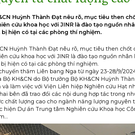
CN Huỳnh Thành Đạt nêu rõ, mục tiêu then chố
iên cứu khoa học với JINR là đào tạo nguồn nhân
 bị hiện có tại các phòng thí nghiệm.
CN Huỳnh Thành Đạt nêu rõ, mục tiêu then chốt 
iên cứu khoa học với JINR là đào tạo nguồn nhân l
 bị hiện có tại các phòng thí nghiệm.
chuyến thăm Liên bang Nga từ ngày 23-28/9/2024
a Bộ KH&CN do Bộ trưởng Bộ KH&CN Huỳnh Thàn
và làm việc với Viện Liên hiệp Nghiên cứu Hạt nh
 hai bên đã trao đổi các nội dung hợp tác trong n
ực chất lượng cao cho ngành năng lượng nguyên 
hực hiện Dự án Trung tâm Nghiên cứu Khoa học C
am…