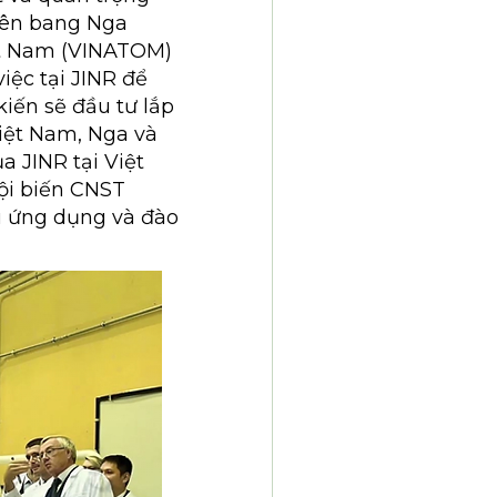
iên bang Nga
ệt Nam (VINATOM)
iệc tại JINR để
kiến sẽ đầu tư lắp
Việt Nam, Nga và
 JINR tại Việt
ội biến CNST
u ứng dụng và đào