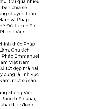
hù, trải qua nhiều
i bên chia sẻ
ưởng chuyến thăm
t Nam và Pháp,
hệ Đối tác chiến
i Pháp tháng
 chính thức Pháp
Lâm, Chủ tịch
ng Pháp Emmanuel
hăm Việt Nam.
uả tốt đẹp mà hai
y cũng là lĩnh vực
– Nam, một số sân
hàng không Việt
 đang triển khai,
 khai thác đoạn