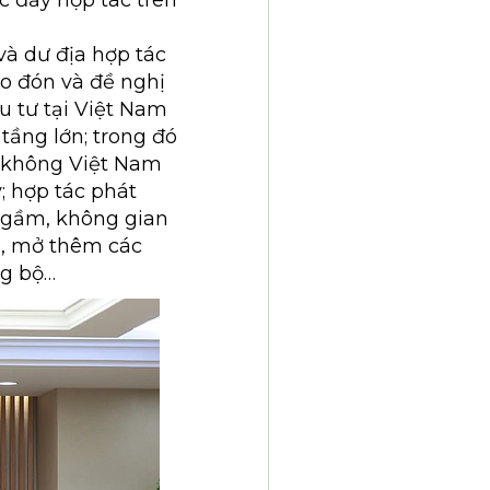
c đẩy hợp tác trên
và dư địa hợp tác
ào đón và đề nghị
 tư tại Việt Nam
 tầng lớn; trong đó
g không Việt Nam
; hợp tác phát
 ngầm, không gian
ớn, mở thêm các
ng bộ…