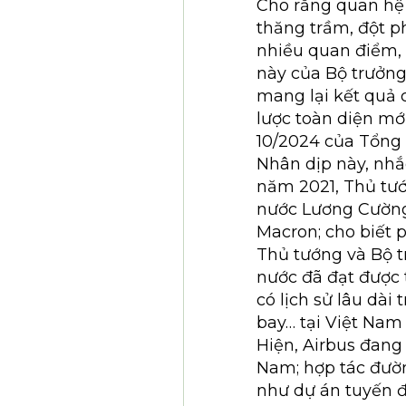
Cho rằng quan hệ 
thăng trầm, đột ph
nhiều quan điểm,
này của Bộ trưởng
mang lại kết quả 
lược toàn diện mớ
10/2024 của Tổng 
Nhân dịp này, nhắ
năm 2021, Thủ tướ
nước Lương Cường
Macron; cho biết
Thủ tướng và Bộ t
nước đã đạt được t
có lịch sử lâu dà
bay… tại Việt Nam
Hiện, Airbus đang
Nam; hợp tác đường
như dự án tuyến đ