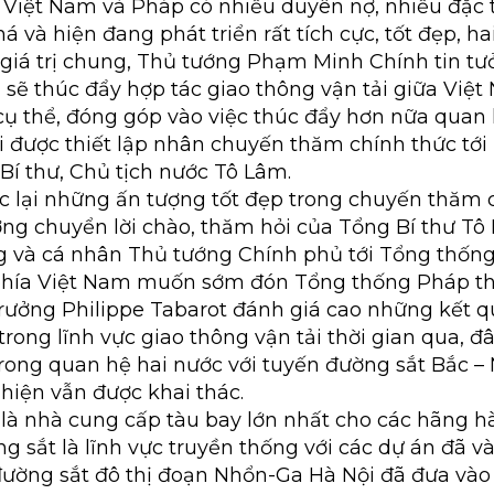
Việt Nam và Pháp có nhiều duyên nợ, nhiều đặc t
á và hiện đang phát triển rất tích cực, tốt đẹp, ha
 giá trị chung, Thủ tướng Phạm Minh Chính tin t
 sẽ thúc đẩy hợp tác giao thông vận tải giữa Việ
cụ thể, đóng góp vào việc thúc đẩy hơn nữa quan 
i được thiết lập nhân chuyến thăm chính thức tớ
Bí thư, Chủ tịch nước Tô Lâm.
c lại những ấn tượng tốt đẹp trong chuyến thăm
ng chuyển lời chào, thăm hỏi của Tổng Bí thư Tô 
 và cá nhân Thủ tướng Chính phủ tới Tổng thố
 phía Việt Nam muốn sớm đón Tổng thống Pháp t
rưởng Philippe Tabarot đánh giá cao những kết q
rong lĩnh vực giao thông vận tải thời gian qua, đâ
i trong quan hệ hai nước với tuyến đường sắt Bắc 
 hiện vẫn được khai thác.
 là nhà cung cấp tàu bay lớn nhất cho các hãng 
 sắt là lĩnh vực truyền thống với các dự án đã và
ường sắt đô thị đoạn Nhổn-Ga Hà Nội đã đưa vào