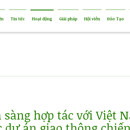
ện
Tin tức
Hoạt động
Giải pháp
Hội viên
Đào Tạo
 sàng hợp tác với Việt 
c dự án giao thông chiến