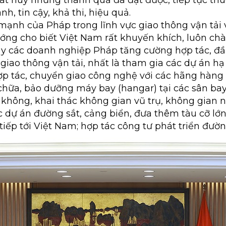
át huy những thành quả đã đạt được, tiếp tục thú
h, tin cậy, khả thi, hiệu quả.
mạnh của Pháp trong lĩnh vực giao thông vận tải 
tướng cho biết Việt Nam rất khuyến khích, luôn ch
y các doanh nghiệp Pháp tăng cường hợp tác, đầu
 giao thông vận tải, nhất là tham gia các dự án hạ
ợp tác, chuyển giao công nghệ với các hãng hàn
chữa, bảo dưỡng máy bay (hangar) tại các sân bay
g không, khai thác không gian vũ trụ, không gian
các dự án đường sắt, cảng biển, đưa thêm tàu cỡ l
 tiếp tới Việt Nam; hợp tác công tư phát triển đườ