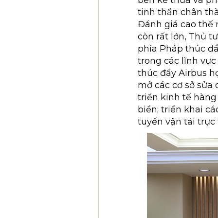
bên kế thừa và ph
tinh thần chân thàn
Đánh giá cao thế 
còn rất lớn, Thủ 
phía Pháp thúc đẩ
trong các lĩnh vực
thúc đẩy Airbus h
mở các cơ sở sửa 
triển kinh tế hàn
biển; triển khai 
tuyến vận tải trực