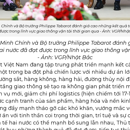
Chính và Bộ trưởng Philippe Tabarot đánh giá cao những kết quả t
được trong lĩnh vực giao thông vận tải thời gian qua - Ảnh: VGP/Nhậ
inh Chính và Bộ trưởng Philippe Tabarot đánh 
i nước đã đạt được trong lĩnh vực giao thông vận
- Ảnh: VGP/Nhật Bắc
t Việt Nam đang tập trung phát triển mạnh kết c
một trong ba đột phá chiến lược với nhiều dự án lớ
ường sắt, hàng không, hàng hải, đường thủy nội đị
 tầng giao thông sẽ tạo ra không gian phát triển 
ch vụ mới, giảm chi phí logistics (hiện chiếm tới 1
c cạnh tranh của sản phẩm, hàng hóa và nền kinh
ng đẩy mạnh tháo gỡ các khó khăn, vướng mắc về
án với tinh thần coi trọng thời gian, trí tuệ và sự
 tế hai nước có thể mạnh bổ sung lẫn nhau, Thủ 