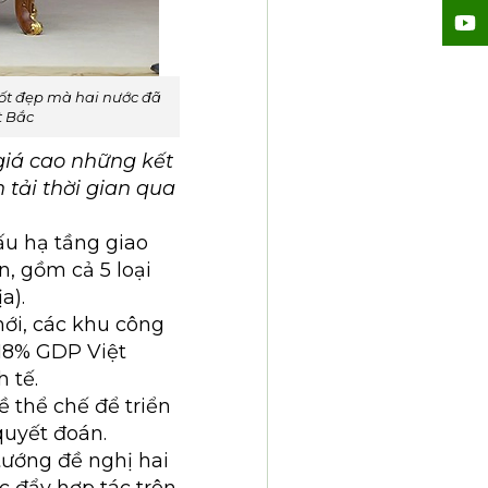
ốt đẹp mà hai nước đã
t Bắc
giá cao những kết
 tải thời gian qua
ấu hạ tầng giao
n, gồm cả 5 loại
a).
mới, các khu công
7-18% GDP Việt
 tế.
 thể chế để triển
 quyết đoán.
tướng đề nghị hai