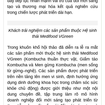
đầu tư, mà còn tạo nền tảng cho đổi mới sáng
tạo và phát triển bền vững.
Cũng theo bà Việt, trong bối cảnh Việt Nam thúc
đẩy phát triển kinh tế tư nhân và xác định khoa
học, công nghệ và đổi mới sáng tạo là trụ cột
của tăng trưởng bền vững, việc tháo gỡ rào cản
cho doanh nghiệp khoa học và công nghệ được
xem là yêu cầu quan trọng để củng cố hệ sinh
thái đổi mới sáng tạo. Nhiều chủ trương gần
đây tiếp tục nhấn mạnh vai trò của đổi mới sáng
tạo và thương mại hóa kết quả nghiên cứu
trong chiến lược phát triển dài hạn.
Khách trải nghiệm các sản phẩm thuộc Hệ sinh
thái Medifood VGreen
Trong khuôn khổ hội thảo đã diễn ra lễ ra mắt