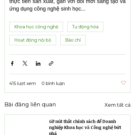
các sản phẩm mới thuộc hệ sinh thái Medifood
VGreen (Kombucha thuần thực vật, Giấm táo
Kombucha và Men gừng Kombucha (men sống
từ gừng–nghệ). Các sản phẩm được phát triển
trên nền tảng lên men vi sinh, định hướng ứng
dụng dinh dưỡng khoa học trong chăm sóc sức
khỏe chủ động) được giới thiệu như một nội
dung chuyên đề, tập trung làm rõ mô hình
doanh nghiệp đổi mới sáng tạo phát triển từ
thực tiễn sản xuất, gắn với đổi mới sáng tạo và
ứng dụng công nghệ sinh học...
Khoa học công nghệ
Tự động hóa
Hoạt động nội bộ
Báo chí