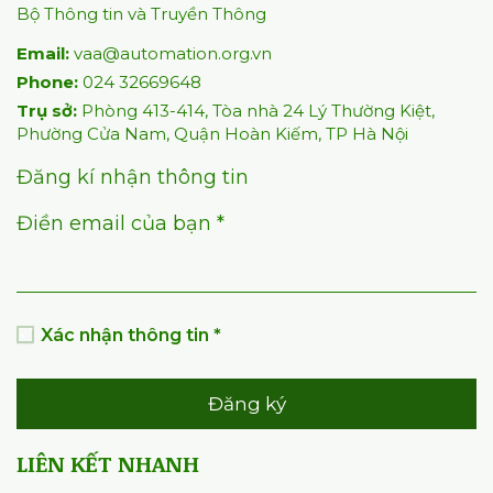
HỘI TỰ ĐỘNG HÓA VIỆT NAM
(VAA)
Chịu trách nhiệm nội dung: TTK Đỗ Nguyên Hưng
Giấy phép ICP số: 198/GP-BC 02/05/2008
Bộ Thông tin và Truyền Thông
Email:
vaa@automation.org.vn
Phone:
024 32669648
Trụ sở:
Phòng 413-414, Tòa nhà 24 Lý Thường Kiệt,
Phường Cửa Nam, Quận Hoàn Kiếm, TP Hà Nội
Đăng kí nhận thông tin