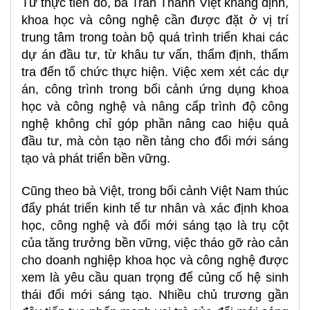
dựng niềm tin với đối tác và thị trường, đồng
thời mở ra dư địa phát triển dài hạn. Tuy nhiên,
từ góc nhìn doanh nghiệp, quá trình triển khai
vẫn gặp nhiều rào cản, bao gồm việc thiếu
thông tin chính thức, khó khăn trong việc chuẩn
bị hồ sơ khoa học chuyên sâu, hạn chế về
nguồn lực cho hoạt động nghiên cứu và phát
triển, cũng như năng lực hấp thụ và triển khai
công nghệ trong doanh nghiệp
Từ thực tiễn đó, bà Trần Thanh Việt khẳng định,
khoa học và công nghệ cần được đặt ở vị trí
trung tâm trong toàn bộ quá trình triển khai các
dự án đầu tư, từ khâu tư vấn, thẩm định, thẩm
tra đến tổ chức thực hiện. Việc xem xét các dự
án, công trình trong bối cảnh ứng dụng khoa
học và công nghệ và nâng cấp trình độ công
nghệ không chỉ góp phần nâng cao hiệu quả