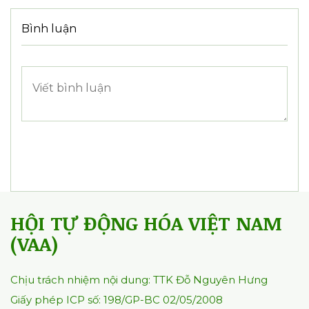
641
0
0
Cơ hội phát triển Hệ sinh thái Doanh
nghiệp Khoa học và Công nghệ
27/01/2026
587
0
0
Bình luận